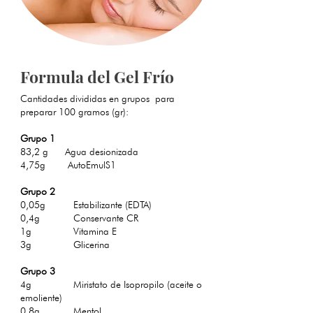
Formula del Gel Frío
Cantidades divididas en grupos para
preparar 100 gramos (gr):
Grupo 1
83,2 g Agua desionizada
4,75g AutoEmulS1
Grupo 2
0,05g Estabilizante (EDTA)
0,4g Conservante CR
1g Vitamina E
3g
Glicerina
Grupo 3
4g
Miristato de Isopropilo (aceite o
emoliente)
0,8g Mentol