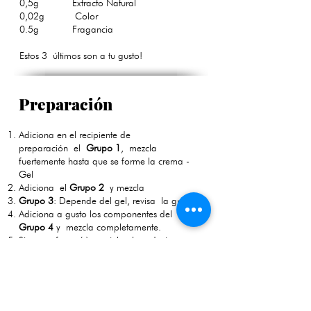
0,5g Extracto Natural
0,02g Color
0.5g Fragancia
Estos 3 últimos son a tu gusto!
Preparación
Adiciona en el recipiente de
preparación el
Grupo 1
, mezcla
fuertemente hasta que se forme la crema -
Gel
Adiciona el
Grupo 2
y mezcla
Grupo 3
: Depende del gel, revisa la guía!
Adiciona a gusto los componentes del
Grupo 4
y mezcla completamente.
Sirve en frasco(s) y rotula el producto
Crema Base