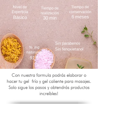
Nivel de
Tiempo de
Tiempo de
Experticia
conservación
realización
6 meses
Básico
30 min
Sin parabenos
% Ing
Sin fenoxietanol
naturales
91%
Con nuestra formula podrás elaborar o
hacer tu gel frío y gel caliente para masajes.
Solo sigue los pasos y obtendrás productos
increíbles!