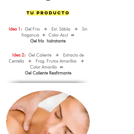
Tu Producto
Idea 1:
Gel Frio
+
Ext. Sábila
+
Sin
fragancia
+
Color Azul
=
Gel frío hidratante
Idea 2
:
Gel Caliente
+
Extracto de
Centella
+
Frag. Frutos Amarillos
+
Color Amarillo
=
Gel Caliente Reafirmante