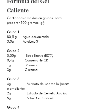
Formula del Gel
Caliente
Cantidades divididas en grupos para
preparar 100 gramos (gr):
Grupo 1
80,5 g Agua desionizada
3,0g AutoEmulS1
Grupo 2
0,05g Estabilizante (EDTA)
0,4g Conservante CR
1g Vitamina E
3g
Glicerina
Grupo 3
4g
Miristato de Isopropilo (aceite
o emoliente)
2g Extracto de Centella Asiatica
5g Activo Gel Caliente
Grupo 4