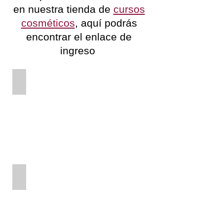
en nuestra tienda de
cursos
cosméticos
, aquí podrás
encontrar el enlace de
ingreso
Curso Virtual Jabón Artesanal
Curso Virtual Shampoo Ecologico
Shampoo
ecológico