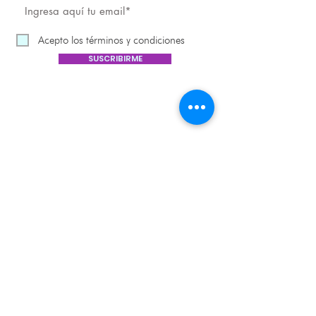
Acepto los términos y condiciones
SUSCRIBIRME
HORARIOS DE ATENCIÓN
WHATSAPP +57 317 624-6869
LUNES A VIERNES DE 1:00 p.m. a 5:00 p.m.
Puntos de atención materiales (Chellman) Bogotá
Ricaurte Carrera 31 No 12B - 42
ecoinfo@ecosmeticos.co