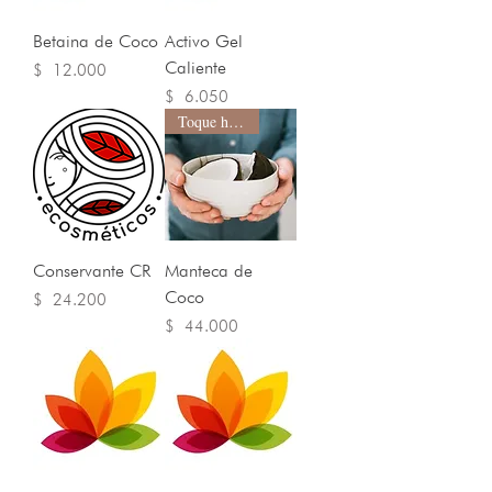
Betaina de Coco
Activo Gel
Caliente
Precio
$ 12.000
Precio
$ 6.050
Toque húmedo
Conservante CR
Manteca de
Coco
Precio
$ 24.200
Precio
$ 44.000