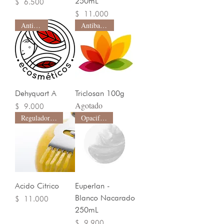
250mL
Precio
$ 6.500
Precio
$ 11.000
Anti-Frizz
Antibacterial
Dehyquart A
Triclosan 100g
Agotado
Precio
$ 9.000
Regulador de pH
Opacificante
Acido Citrico
Euperlan -
Blanco Nacarado
Precio
$ 11.000
250mL
Precio
$ 9.900