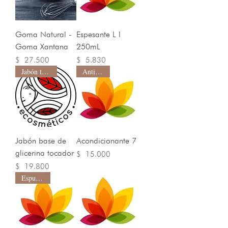
Goma Natural -
Espesante L I
Goma Xantana
250mL
Precio
Precio
$ 27.500
$ 5.830
Jabón tocador
Anti-Frizz
Jabón base de
Acondicionante 7
glicerina tocador
Precio
$ 15.000
Precio
$ 19.800
Espumante