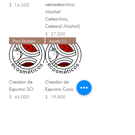
cetoestearilico,
Precio
$ 16.500
Alcohol
Cetearilico,
Cetearyl Alcohol)
Precio
$ 27.500
Para Shampoo Sólido
Agente Limpiador
Creador de
Creador de
Espuma SCI
Espuma Coco
Precio
Precio
$ 44.000
$ 19.800
Agente Limpiador
Espesante