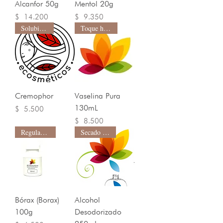
Alcanfor 50g
Mentol 20g
Precio
Precio
$ 14.200
$ 9.350
Solubilizante
Toque húmedo
Cremophor
Vaselina Pura
130mL
Precio
$ 5.500
Precio
$ 8.500
Regulador pH
Secado rápido
Bórax (Borax)
Alcohol
100g
Desodorizado