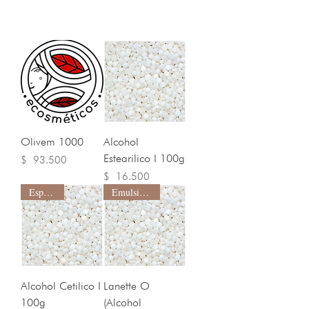
Olivem 1000
Alcohol
Estearilico I 100g
Precio
$ 93.500
Precio
$ 16.500
Espesante
Emulsificante
Alcohol Cetilico I
Lanette O
100g
(Alcohol