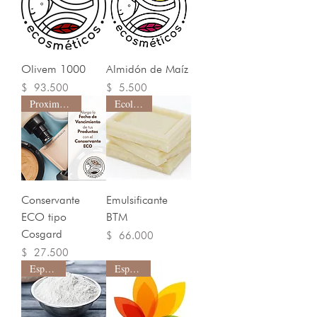
Olivem 1000
Almidón de Maíz
Precio
Precio
$ 93.500
$ 5.500
Proximamente
Ecológico
Conservante
Emulsificante
ECO tipo
BTM
Cosgard
Precio
$ 66.000
Precio
$ 27.500
Espesante
Espesante