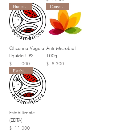
Humectante
Conservante
Glicerina Vegetal
Anti-Microbial
líquida UPS
100g
Precio
Precio
$ 11.000
$ 8.300
Estabilizante
Estabilizante
(EDTA)
Precio
$ 11.000