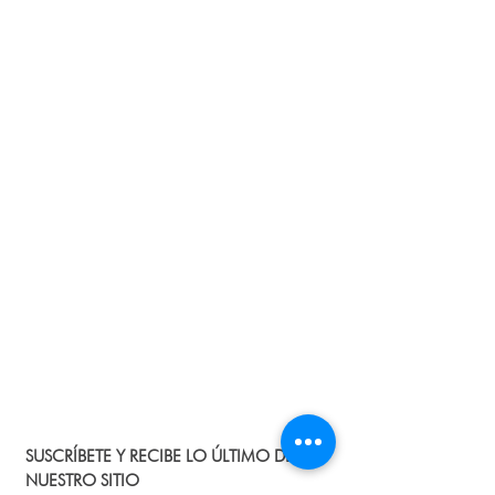
pasos que debes seguir para la
devolución del producto y el dinero. No
tiene costo adicional!
Protección de datos:
Te contamos que
los datos personales que nos suministras
a nuestra página, no serán divulgados y
solo se emplearán con fines de
seguimiento de la compra y para
promociones.
SUSCRÍBETE Y RECIBE LO ÚLTIMO DE
NUESTRO SITIO