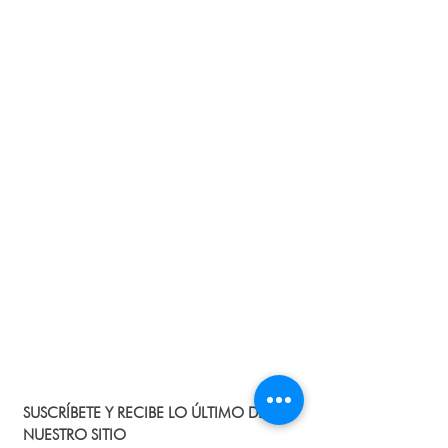
por favor informanos al correo
ecoinfo@ecosmeticos.co.
Devoluciones:
Sí al envío del producto,
identificas que no cumple con la
descripción o se encuentra en mal
estado, debes informarnos al correo
info@ecosmeticos.co para indicarte los
pasos que debes seguir para la
devolución del producto y el dinero. No
tiene costo adicional!
Protección de datos:
Te contamos que
los datos personales que nos suministras
a nuestra página, no serán divulgados y
solo se emplearán con fines de
seguimiento de la compra y para
promociones.
SUSCRÍBETE Y RECIBE LO ÚLTIMO DE
NUESTRO SITIO