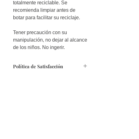
totalmente reciclable. Se
recomienda limpiar antes de
botar para facilitar su reciclaje.
Tener precaución con su
manipulación, no dejar al alcance
de los niños. No ingerir.
Política de Satisfacción
Seguridad:
Queremos contarte que
nuestra página es segura, puesto que
cuenta con Certificado de SSL.
Forma de Pago:
Tenemos varias
modalidades, en especial contamos
con Efecty y Baloto.
Envíos:
A toda Colombia en 4 a 8 días
hábiles, si te encuentras fuera del país,