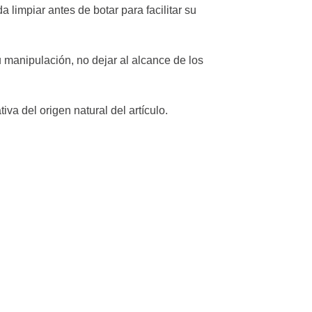
 limpiar antes de botar para facilitar su
Devoluciones:
cumple con la
debes informa
 manipulación, no dejar al alcance de los
indicarte los 
producto y el 
tiva del origen natural del artículo.
Protección de
que nos sumini
solo se emple
para promocio