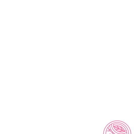
Sí al envío del producto, identificas que no
 descripción o se encuentra en mal estado,
rnos al correo info@ecosmeticos.co para
pasos que debes seguir para la devolución del
dinero. No tiene costo adicional!
 datos:
Te contamos que los datos personales
stras a nuestra página, no serán divulgados y
arán con fines de seguimiento de la compra y
nes.