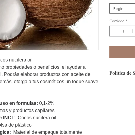
Elegir
Cantidad
*
cos nucifera oil
mo propiedades o beneficios, el ayudar a
Política de 
iel. Podrás elaborar productos con aceite de
demás, otorga a tus cosméticos un toque suave
Seguridad:
Que
segura, puesto
Forma de Pag
so en formulas:
0,1-2%
contamos con 
as y productos capilares
e INCI :
Cocos nucifera oil
Envíos:
A toda
sa de plástico
encuentras fue
gica:
Material de empaque totalmente
info@ecosmeti