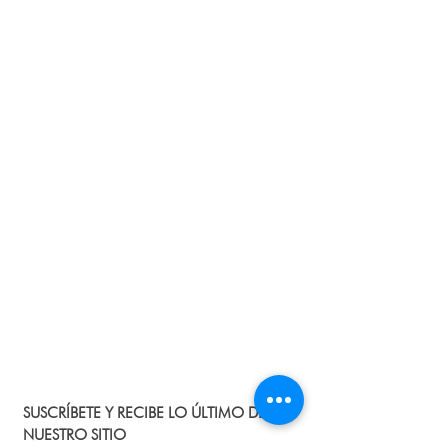
identificas que no cumple con la
descripción o se encuentra en mal
estado, debes informarnos al correo
info@ecosmeticos.co para indicarte los
pasos que debes seguir para la
devolución del producto y el dinero. No
tiene costo adicional!
Protección de datos:
Te contamos que los
datos personales que nos suministras a
nuestra página, no serán divulgados y
solo se emplearán con fines de
seguimiento de la compra y para
promociones.
SUSCRÍBETE Y RECIBE LO ÚLTIMO DE
NUESTRO SITIO