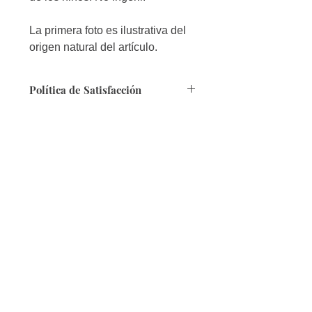
La primera foto es ilustrativa del
origen natural del artículo.
Política de Satisfacción
Seguridad:
Queremos contarte que
nuestra página es segura, puesto que
cuenta con Certificado de SSL.
Forma de Pago:
Tenemos varias
modalidades, en especial contamos
con Efecty y Baloto.
Envíos:
A toda Colombia en 4 a 8 días
hábiles, si te encuentras fuera del país,
por favor informanos al correo
info@ecosmeticos.co.
Devoluciones:
Sí al envío del producto,