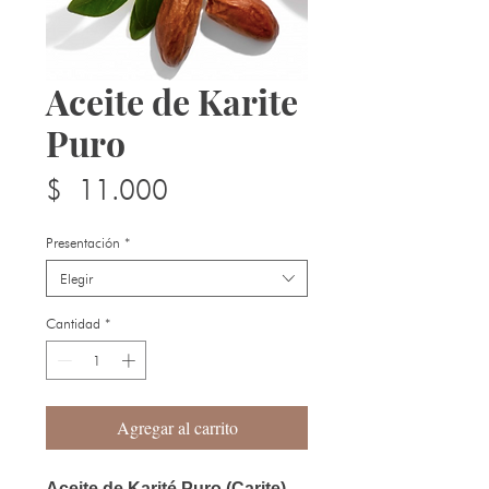
Aceite de Karite
Puro
Precio
$ 11.000
Presentación
*
Elegir
Cantidad
*
Agregar al carrito
Aceite de Karité Puro (Carite)