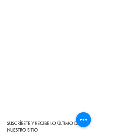
Forma de Pago:
Tenemos varias
modalidades, en especial contamos
con Efecty y Baloto.
Envíos:
A toda Colombia en 4 a 8 días
hábiles, si te encuentras fuera del país,
por favor informanos al correo
ecoinfo@ecosmeticos.co.
Devoluciones:
Sí al envío del producto,
identificas que no cumple con la
descripción o se encuentra en mal
estado, debes informarnos al correo
ecoinfo@ecosmeticos.co para indicarte
los pasos que debes seguir para la
devolución del producto y el dinero. No
tiene costo adicional!
Protección de datos:
Te contamos que
SUSCRÍBETE Y RECIBE LO ÚLTIMO DE
los datos personales que nos suministras
NUESTRO SITIO