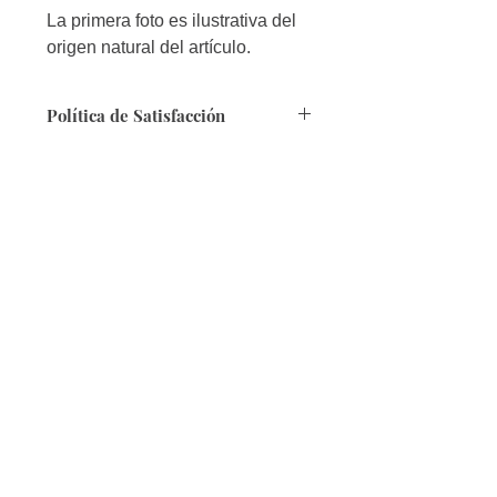
La primera foto es ilustrativa del
origen natural del artículo.
Política de Satisfacción
Seguridad:
Queremos contarte que
nuestra página es segura, puesto que
cuenta con Certificado de SSL.
Forma de Pago:
Tenemos varias
modalidades, en especial contamos
con Efecty y Baloto.
Envíos:
A toda Colombia en 4 a 8 días
hábiles, si te encuentras fuera del país,
por favor informanos al correo
info@ecosmeticos.co.
Devoluciones:
Sí al envío del producto,
identificas que no cumple con la