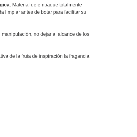
debes informa
gica:
Material de empaque totalmente
indicarte los 
 limpiar antes de botar para facilitar su
producto y el 
Protección de 
 manipulación, no dejar al alcance de los
que nos sumini
solo se emple
para promocio
tiva de la fruta de inspiración la fragancia.