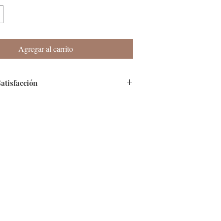
Agregar al carrito
Satisfacción
eremos contarte que nuestra página es
 que cuenta con Certificado de SSL.
go:
Tenemos varias modalidades, en especial
Efecty y Baloto.
 Colombia en 4 a 8 días hábiles, si te
ra del país, por favor informanos al correo
cos.co.
Sí al envío del producto, identificas que no
 descripción o se encuentra en mal estado,