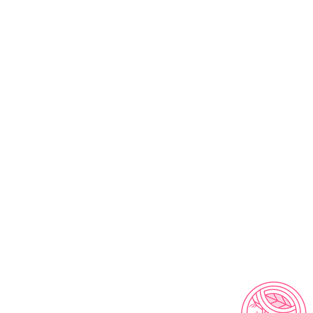
rnos al correo info@ecosmeticos.co para
pasos que debes seguir para la devolución del
dinero. No tiene costo adicional!
datos:
Te contamos que los datos personales
stras a nuestra página, no serán divulgados y
arán con fines de seguimiento de la compra y
nes.