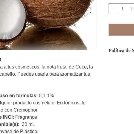
Política de 
O
Seguridad:
Qu
 a tus cosméticos, la nota frutal de Coco, la
segura, puesto
 cabello. Puedes usarla para aromatizar tus
Forma de Pa
contamos con 
so en formulas:
0,1-1%
Envíos:
A toda
quier producto cosmético. En tónicos, te
encuentras fue
lo con Cremophor
info@ecosmeti
e INCI:
Fragrance
Devoluciones:
nible(s):
30 mL
cumple con la
nvase de Plástico.