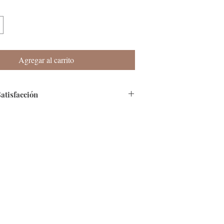
Agregar al carrito
Satisfacción
eremos contarte que nuestra página es
 que cuenta con Certificado de SSL.
o:
Tenemos varias modalidades, en especial
Efecty y Baloto.
Colombia en 4 a 8 días hábiles, si te
ra del país, por favor informanos al correo
cos.co.
Sí al envío del producto, identificas que no