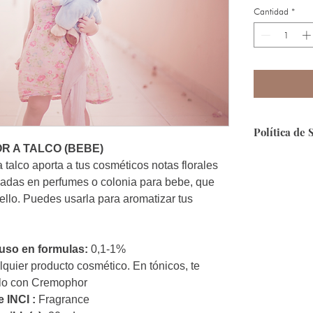
Cantidad
*
Política de 
R A TALCO (BEBE)
Seguridad:
Qu
 talco aporta a tus cosméticos notas florales
segura, puesto
das en perfumes o colonia para bebe, que
ello. Puedes usarla para aromatizar tus
Forma de Pag
contamos con 
Envíos:
A toda 
so en formulas:
0,1-1%
encuentras fue
quier producto cosmético. En tónicos, te
info@ecosmeti
lo con Cremophor
 INCI :
Fragrance
Devoluciones: