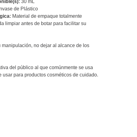
nible(s):
30 mL
cumple con la
debes informa
nvase de Plástico
indicarte los 
gica:
Material de empaque totalmente
producto y el 
 limpiar antes de botar para facilitar su
Protección de 
que nos sumini
 manipulación, no dejar al alcance de los
solo se emple
para promocio
rativa del público al que comúnmente se usa
e usar para productos cosméticos de cuidado.