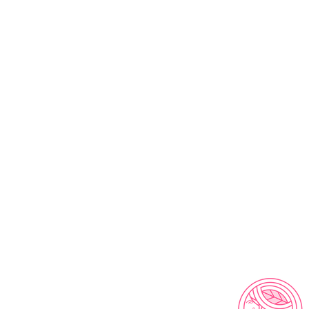
 descripción o se encuentra en mal estado,
rnos al correo info@ecosmeticos.co para
pasos que debes seguir para la devolución del
dinero. No tiene costo adicional!
datos:
Te contamos que los datos personales
stras a nuestra página, no serán divulgados y
arán con fines de seguimiento de la compra y
nes.