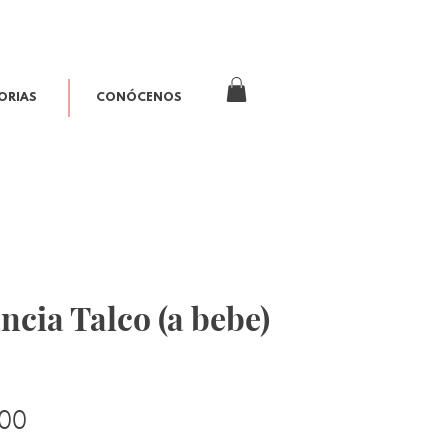
ORIAS
CONÓCENOS
ncia Talco (a bebe)
L
Precio
00