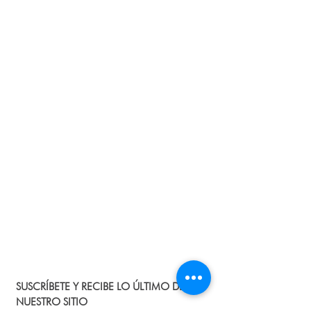
info@ecosmeticos.co para indicarte los
pasos que debes seguir para la
devolución del producto y el dinero. No
tiene costo adicional!
Protección de datos:
Te contamos que los
datos personales que nos suministras a
nuestra página, no serán divulgados y
solo se emplearán con fines de
seguimiento de la compra y para
promociones.
SUSCRÍBETE Y RECIBE LO ÚLTIMO DE
NUESTRO SITIO