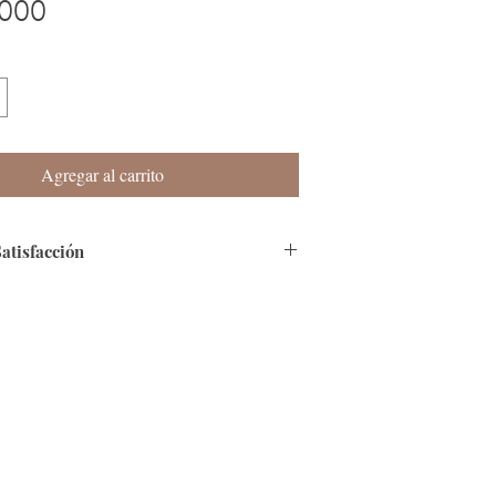
Precio
000
Agregar al carrito
Satisfacción
remos contarte que nuestra página es
 que cuenta con Certificado de SSL.
go:
Tenemos varias modalidades, en especial
Efecty y Baloto.
Colombia en 4 a 8 días hábiles, si te
ra del país, por favor informanos al correo
cos.co.