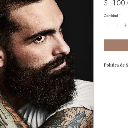
$ 100.
Cantidad
*
Política de 
Seguridad:
Que
segura, puesto
Forma de Pa
contamos con 
Envíos:
A toda 
encuentras fue
info@ecosmeti