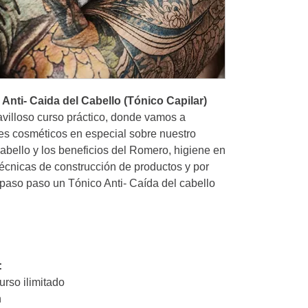
Devoluciones:
cumple con la
debes informa
indicarte los 
producto y el 
Anti- Caida del Cabello (Tónico Capilar)
Protección de
avilloso curso práctico, donde vamos a
que nos sumini
solo se emple
es cosméticos en especial sobre nuestro
para promocio
 cabello y los beneficios del Romero, higiene en
técnicas de construcción de productos y por
aso paso un Tónico Anti- Caída del cabello
:
urso ilimitado
n