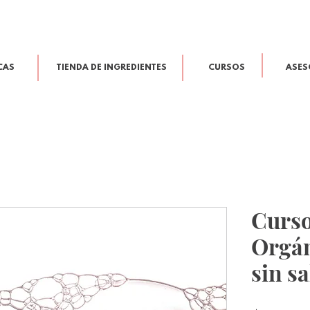
CAS
TIENDA DE INGREDIENTES
CURSOS
ASES
Curso
Orgán
sin sa