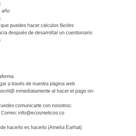
:
Devoluciones:
1 año
cumple con la
n
debes informa
 que puedes hacer calculos fáciles
indicarte los 
ncia después de desarrollar un cuestionario
producto y el 
s
Protección de
que nos sumini
solo se emple
para promocio
taforma
gar a través de nuestra página web
nscrit@ inmediatamente al hacer el pago on-
Puedes comunicarte con nosotros:
, Correo: info@ecosmeticos.co
de hacerlo es hacerlo (Amelia Earhat)