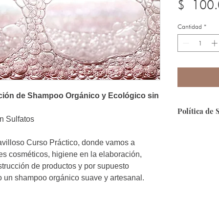
$ 100.
Cantidad
*
ación de Shampoo Orgánico y Ecológico sin
Política de 
in Sulfatos
Seguridad:
Que
segura, puesto
avilloso Curso Práctico, donde vamos a
es cosméticos, higiene en la elaboración,
Forma de Pa
strucción de productos y por supuesto
contamos con 
 un shampoo orgánico suave y artesanal.
Envíos:
A toda 
encuentras fue
info@ecosmeti