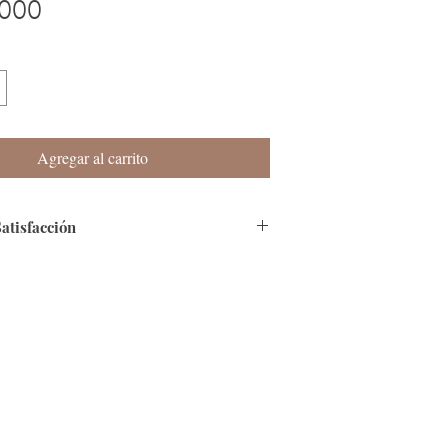
Precio
000
Agregar al carrito
Satisfacción
remos contarte que nuestra página es
 que cuenta con Certificado de SSL.
go:
Tenemos varias modalidades, en especial
Efecty y Baloto.
Colombia en 4 a 8 días hábiles, si te
ra del país, por favor informanos al correo
cos.co.