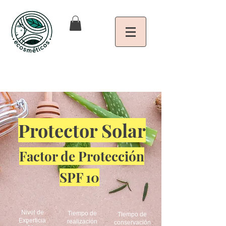
Protector Solar
Factor de Protección
SPF 10
Nivel de
Tiempo de
Tiempo de
Experticia
realización
conservación