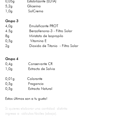
0,05g Estabilizante (EDTA)
5,2g Glicerina
1,0g SolCrema
Grupo 3
4,0g Emulsificante PROT
4.5g Benzofenona-3 - Filtro Solar
8g Miristato de Isopropilo
0,5g Vitamina E
2g Dioxido de Titanio - Filtro Solar
Grupo 4
0,4g Conservante CR
1,0g Extracto de Salvia
0,01g Colorante
0,5g Fragancia
0,5g Extracto Natural
Estos últimos son a tu gusto!
Si quieres elaborar una cantidad distinta
ingresa a cálculos fáciles (abajo).