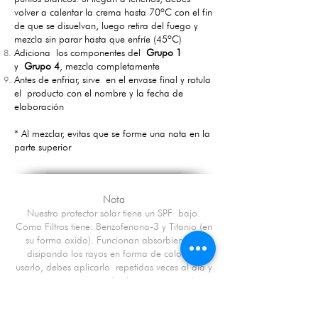
volver a calentar la crema hasta 70ºC con el fin
de que se disuelvan, luego retira del fuego y
mezcla sin parar hasta que enfríe (45ºC)
Adiciona los componentes del
Grupo 1
y
Grupo 4
, mezcla completamente
Antes de enfriar, sirve en el envase final y rotula
el producto con el nombre y la fecha de
elaboración
* Al mezclar, evitas que se forme una nata en la
parte superior
Nota
Nuestro protector solar tiene un SPF bajo.
Como Filtros tiene: Benzofenona-3 y Titanio (en
su forma oxido). Funcionan absorbiendo y
disipando los rayos en forma de calor.
De
usarlo, debes aplicarlo repetidas veces al día y
por supuesto usar prendas largas que ayuden a
complementar la protección en días muy
soleados.