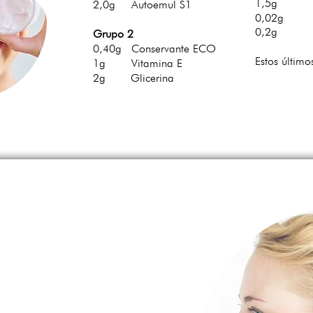
1,5g Ext
2,0g Autoemul S1
0,02g C
0,2g A
Grupo 2
0,40g Conservante ECO
Estos último
1g Vitamina E
2g Glicerina