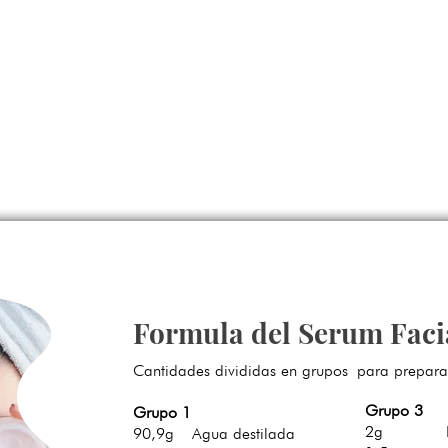
ábila + Aceite de Aguacate
+
Frag. Frutos Amari
Serum capilar hidratante
Ext. Caléndula + Ext. Azucena
+
Frag. Floral
+
Serum Facial para Acné y Piel Grasa
Formula del Serum Facia
Cantidades divididas en grupos para prepara
Grupo 3
Grupo 1
2g Emolie
90,9g Agua destilada