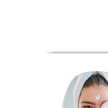
Idea 2
:
Serum
+
Ext. S
Idea 3:
Serum
+