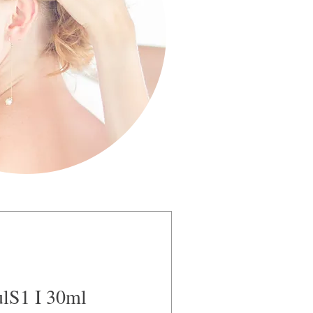
lS1 I 30ml