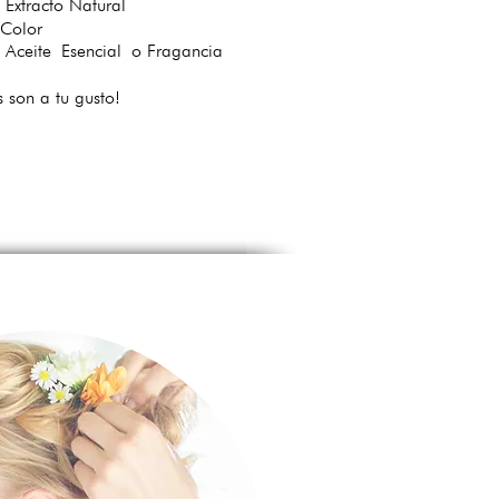
racto Natural
olor
ceite
Esencial
o Fragancia
s son a tu gusto!