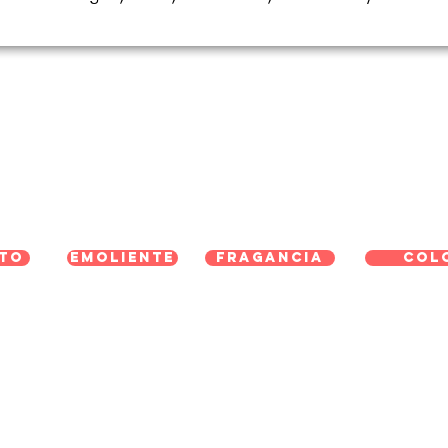
Antes de empezar...
Ideas de Serum Facial y Capilar
to
Emoliente
Fragancia
Col
+
+
+
Ext. Centella Asiatica
+
Aceite de Argan + Frag
Serum Facial Antiarrugas