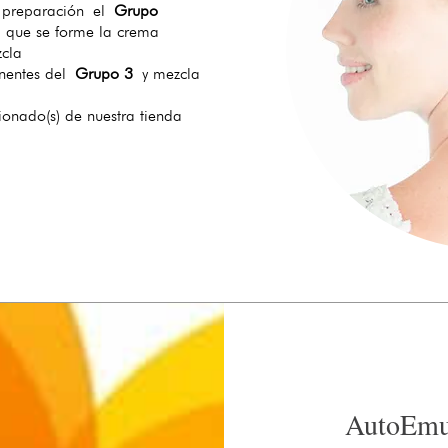
e preparación el
Grupo
a que se forme la crema
zcla
onentes del
Grupo 3
y mezcla
cionado(s) de nuestra tienda
AutoEmu