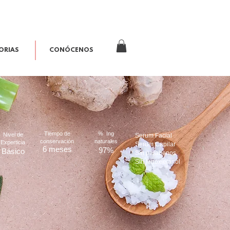
ORIAS
CONÓCENOS
Tiempo de
% Ing
Nivel de
Serum Facial
conservación
naturales
Experticia
Serum Capilar
6 meses
97%
Básico
Sin parabenos
Sin fenoxietanol