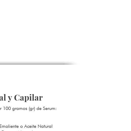
llos
+
Color Verde
=
Color Morado
=
l y Capilar
r 100 gramos (gr) de Serum:
nte o Aceite Natural