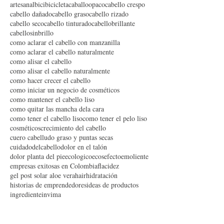
Tratamiento para el acné
acelerar el crecimiento del cabello
after shave
artesanal
bici
bicicleta
caballoopaco
cabello crespo
cabello dañado
cabello graso
cabello rizado
cabello seco
cabello tinturado
cabellobrillante
cabellosinbrillo
como aclarar el cabello con manzanilla
como aclarar el cabello naturalmente
como alisar el cabello
como alisar el cabello naturalmente
como hacer crecer el cabello
como iniciar un negocio de cosméticos
como mantener el cabello liso
como quitar las mancha dela cara
como tener el cabello liso
como tener el pelo liso
cosméticos
crecimiento del cabello
cuero cabelludo graso y puntas secas
cuidadodelcabello
dolor en el talón
dolor planta del pie
ecologico
ecos
efecto
emoliente
empresas exitosas en Colombia
flacidez
gel post solar aloe vera
hair
hidratación
historias de emprendedores
ideas de productos
ingrediente
invima