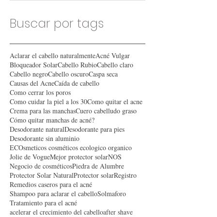
Buscar por tags
Aclarar el cabello naturalmente
Acné Vulgar
Bloqueador Solar
Cabello Rubio
Cabello claro
Cabello negro
Cabello oscuro
Caspa seca
Causas del Acne
Caída de cabello
Como cerrar los poros
Como cuidar la piel a los 30
Como quitar el acne
Crema para las manchas
Cuero cabelludo graso
Cómo quitar manchas de acné?
Desodorante natural
Desodorante para pies
Desodorante sin aluminio
ECOsmeticos cosméticos ecologico organico
Jolie de Vogue
Mejor protector solar
NOS
Negocio de cosméticos
Piedra de Alumbre
Protector Solar Natural
Protector solar
Registro
Remedios caseros para el acné
Shampoo para aclarar el cabello
Solmaforo