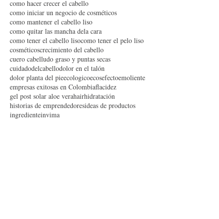
como alisar el cabello
como alisar el cabello naturalmente
como hacer crecer el cabello
como iniciar un negocio de cosméticos
como mantener el cabello liso
como quitar las mancha dela cara
como tener el cabello liso
como tener el pelo liso
cosméticos
crecimiento del cabello
cuero cabelludo graso y puntas secas
cuidadodelcabello
dolor en el talón
dolor planta del pie
ecologico
ecos
efecto
emoliente
empresas exitosas en Colombia
flacidez
gel post solar aloe vera
hair
hidratación
historias de emprendedores
ideas de productos
ingrediente
invima