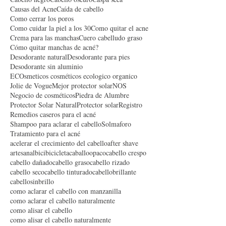
Aclarar el cabello naturalmente
Acné Vulgar
Bloqueador Solar
Cabello Rubio
Cabello claro
Cabello negro
Cabello oscuro
Caspa seca
Causas del Acne
Caída de cabello
Como cerrar los poros
Como cuidar la piel a los 30
Como quitar el acne
Crema para las manchas
Cuero cabelludo graso
Cómo quitar manchas de acné?
Desodorante natural
Desodorante para pies
Desodorante sin aluminio
ECOsmeticos cosméticos ecologico organico
Jolie de Vogue
Mejor protector solar
NOS
Negocio de cosméticos
Piedra de Alumbre
Protector Solar Natural
Protector solar
Registro
Remedios caseros para el acné
Shampoo para aclarar el cabello
Solmaforo
Tratamiento para el acné
acelerar el crecimiento del cabello
after shave
artesanal
bici
bicicleta
caballoopaco
cabello crespo
cabello dañado
cabello graso
cabello rizado
cabello seco
cabello tinturado
cabellobrillante
cabellosinbrillo
como aclarar el cabello con manzanilla
como aclarar el cabello naturalmente