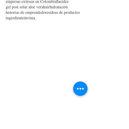
dolor planta del pie
ecologico
ecos
efecto
emoliente
empresas exitosas en Colombia
flacidez
gel post solar aloe vera
hair
hidratación
historias de emprendedores
ideas de productos
ingrediente
invima