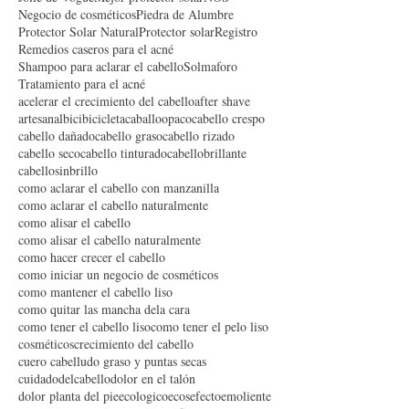
ECOsmeticos cosméticos ecologico organico
Jolie de Vogue
Mejor protector solar
NOS
Negocio de cosméticos
Piedra de Alumbre
Protector Solar Natural
Protector solar
Registro
Remedios caseros para el acné
Shampoo para aclarar el cabello
Solmaforo
Tratamiento para el acné
acelerar el crecimiento del cabello
after shave
artesanal
bici
bicicleta
caballoopaco
cabello crespo
cabello dañado
cabello graso
cabello rizado
cabello seco
cabello tinturado
cabellobrillante
cabellosinbrillo
como aclarar el cabello con manzanilla
como aclarar el cabello naturalmente
como alisar el cabello
como alisar el cabello naturalmente
como hacer crecer el cabello
como iniciar un negocio de cosméticos
como mantener el cabello liso
como quitar las mancha dela cara
como tener el cabello liso
como tener el pelo liso
cosméticos
crecimiento del cabello
cuero cabelludo graso y puntas secas
cuidadodelcabello
dolor en el talón