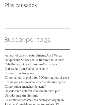
Ideas de Productos para
Ideas de Produ
Pies cansados
Hombres
Buscar por tags
Aclarar el cabello naturalmente
Acné Vulgar
Bloqueador Solar
Cabello Rubio
Cabello claro
Cabello negro
Cabello oscuro
Caspa seca
Causas del Acne
Caída de cabello
Como cerrar los poros
Como cuidar la piel a los 30
Como quitar el acne
Crema para las manchas
Cuero cabelludo graso
Cómo quitar manchas de acné?
Desodorante natural
Desodorante para pies
Desodorante sin aluminio