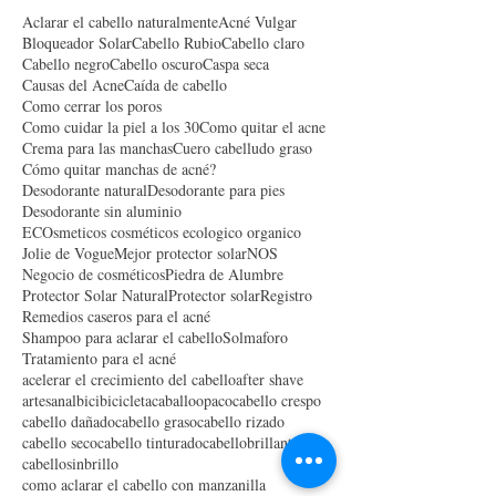
Aclarar el cabello naturalmente
Acné Vulgar
Bloqueador Solar
Cabello Rubio
Cabello claro
Cabello negro
Cabello oscuro
Caspa seca
Causas del Acne
Caída de cabello
Como cerrar los poros
Como cuidar la piel a los 30
Como quitar el acne
Crema para las manchas
Cuero cabelludo graso
Cómo quitar manchas de acné?
Desodorante natural
Desodorante para pies
Desodorante sin aluminio
ECOsmeticos cosméticos ecologico organico
Jolie de Vogue
Mejor protector solar
NOS
Negocio de cosméticos
Piedra de Alumbre
Protector Solar Natural
Protector solar
Registro
Remedios caseros para el acné
Shampoo para aclarar el cabello
Solmaforo
Tratamiento para el acné
acelerar el crecimiento del cabello
after shave
artesanal
bici
bicicleta
caballoopaco
cabello crespo
cabello dañado
cabello graso
cabello rizado
cabello seco
cabello tinturado
cabellobrillante
cabellosinbrillo
como aclarar el cabello con manzanilla