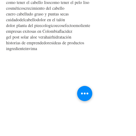
como quitar las mancha dela cara
como tener el cabello liso
como tener el pelo liso
cosméticos
crecimiento del cabello
cuero cabelludo graso y puntas secas
cuidadodelcabello
dolor en el talón
dolor planta del pie
ecologico
ecos
efecto
emoliente
empresas exitosas en Colombia
flacidez
gel post solar aloe vera
hair
hidratación
historias de emprendedores
ideas de productos
ingrediente
invima