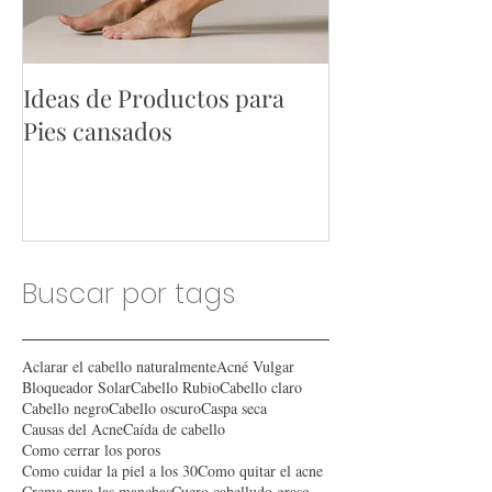
Ideas de Productos para
Ideas de Produ
Pies cansados
Hombres
Buscar por tags
Aclarar el cabello naturalmente
Acné Vulgar
Bloqueador Solar
Cabello Rubio
Cabello claro
Cabello negro
Cabello oscuro
Caspa seca
Causas del Acne
Caída de cabello
Como cerrar los poros