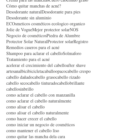
Como cuidar la piel a los 30
Como quitar el acne
Crema para las manchas
Cuero cabelludo graso
Cómo quitar manchas de acné?
Desodorante natural
Desodorante para pies
Desodorante sin aluminio
ECOsmeticos cosméticos ecologico organico
Jolie de Vogue
Mejor protector solar
NOS
Negocio de cosméticos
Piedra de Alumbre
Protector Solar Natural
Protector solar
Registro
Remedios caseros para el acné
Shampoo para aclarar el cabello
Solmaforo
Tratamiento para el acné
acelerar el crecimiento del cabello
after shave
artesanal
bici
bicicleta
caballoopaco
cabello crespo
cabello dañado
cabello graso
cabello rizado
cabello seco
cabello tinturado
cabellobrillante
cabellosinbrillo
como aclarar el cabello con manzanilla
como aclarar el cabello naturalmente
como alisar el cabello
como alisar el cabello naturalmente
como hacer crecer el cabello
como iniciar un negocio de cosméticos
como mantener el cabello liso