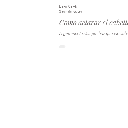
Elena Cortés
3 min de lectura
Como aclarar el cabell
Seguramente siempre haz querido sab
el cabello con manzanilla u otros ingre
Aquí traemos tips para mantener