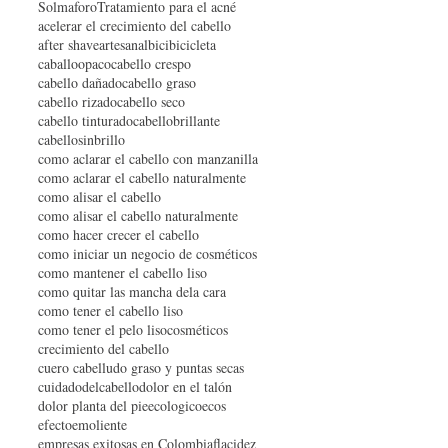
Solmaforo
Tratamiento para el acné
acelerar el crecimiento del cabello
after shave
artesanal
bici
bicicleta
caballoopaco
cabello crespo
cabello dañado
cabello graso
cabello rizado
cabello seco
cabello tinturado
cabellobrillante
cabellosinbrillo
como aclarar el cabello con manzanilla
como aclarar el cabello naturalmente
como alisar el cabello
como alisar el cabello naturalmente
como hacer crecer el cabello
como iniciar un negocio de cosméticos
como mantener el cabello liso
como quitar las mancha dela cara
como tener el cabello liso
como tener el pelo liso
cosméticos
crecimiento del cabello
cuero cabelludo graso y puntas secas
cuidadodelcabello
dolor en el talón
dolor planta del pie
ecologico
ecos
efecto
emoliente
empresas exitosas en Colombia
flacidez