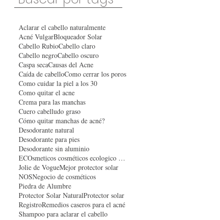
Aclarar el cabello naturalmente
Acné Vulgar
Bloqueador Solar
Cabello Rubio
Cabello claro
Cabello negro
Cabello oscuro
Caspa seca
Causas del Acne
Caída de cabello
Como cerrar los poros
Como cuidar la piel a los 30
Como quitar el acne
Crema para las manchas
Cuero cabelludo graso
Cómo quitar manchas de acné?
Desodorante natural
Desodorante para pies
Desodorante sin aluminio
ECOsmeticos cosméticos ecologico organico
Jolie de Vogue
Mejor protector solar
NOS
Negocio de cosméticos
Piedra de Alumbre
Protector Solar Natural
Protector solar
Registro
Remedios caseros para el acné
Shampoo para aclarar el cabello