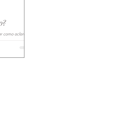
o?
er como aclarar
dientes naturales.