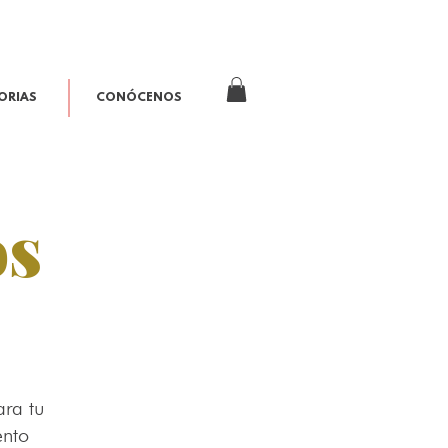
ORIAS
CONÓCENOS
os
ara tu
ento