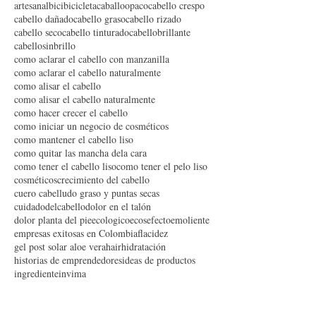
Tratamiento para el acné
acelerar el crecimiento del cabello
after shave
artesanal
bici
bicicleta
caballoopaco
cabello crespo
cabello dañado
cabello graso
cabello rizado
cabello seco
cabello tinturado
cabellobrillante
cabellosinbrillo
como aclarar el cabello con manzanilla
como aclarar el cabello naturalmente
como alisar el cabello
como alisar el cabello naturalmente
como hacer crecer el cabello
como iniciar un negocio de cosméticos
como mantener el cabello liso
como quitar las mancha dela cara
como tener el cabello liso
como tener el pelo liso
cosméticos
crecimiento del cabello
cuero cabelludo graso y puntas secas
cuidadodelcabello
dolor en el talón
dolor planta del pie
ecologico
ecos
efecto
emoliente
empresas exitosas en Colombia
flacidez
gel post solar aloe vera
hair
hidratación
historias de emprendedores
ideas de productos
ingrediente
invima