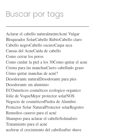
Buscar por tags
Aclarar el cabello naturalmente
Acné Vulgar
Bloqueador Solar
Cabello Rubio
Cabello claro
Cabello negro
Cabello oscuro
Caspa seca
Causas del Acne
Caída de cabello
Como cerrar los poros
Como cuidar la piel a los 30
Como quitar el acne
Crema para las manchas
Cuero cabelludo graso
Cómo quitar manchas de acné?
Desodorante natural
Desodorante para pies
Desodorante sin aluminio
ECOsmeticos cosméticos ecologico organico
Jolie de Vogue
Mejor protector solar
NOS
Negocio de cosméticos
Piedra de Alumbre
Protector Solar Natural
Protector solar
Registro
Remedios caseros para el acné
Shampoo para aclarar el cabello
Solmaforo