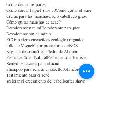
Como cerrar los poros
Como cuidar la piel a los 30
Como quitar el acne
Crema para las manchas
Cuero cabelludo graso
Cómo quitar manchas de acné?
Desodorante natural
Desodorante para pies
Desodorante sin aluminio
ECOsmeticos cosméticos ecologico organico
Jolie de Vogue
Mejor protector solar
NOS
Negocio de cosméticos
Piedra de Alumbre
Protector Solar Natural
Protector solar
Registro
Remedios caseros para el acné
Shampoo para aclarar el cabello
Solmaforo
Tratamiento para el acné
acelerar el crecimiento del cabello
after shave
artesanal
bici
bicicleta
caballoopaco
cabello crespo
cabello dañado
cabello graso
cabello rizado
cabello seco
cabello tinturado
cabellobrillante
cabellosinbrillo
como aclarar el cabello con manzanilla
como aclarar el cabello naturalmente
como alisar el cabello
como alisar el cabello naturalmente
como hacer crecer el cabello