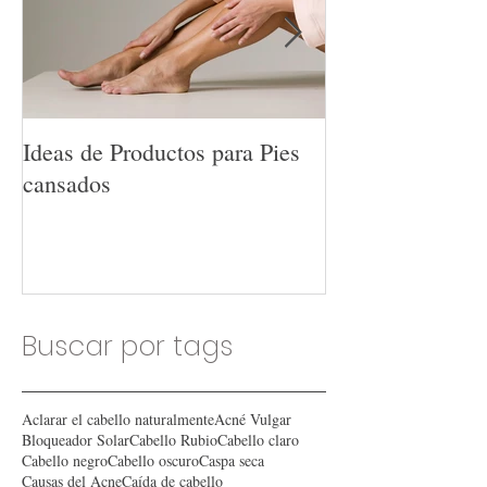
Ideas de Productos para Pies
Ideas de Produc
cansados
Hombres
Buscar por tags
Aclarar el cabello naturalmente
Acné Vulgar
Bloqueador Solar
Cabello Rubio
Cabello claro
Cabello negro
Cabello oscuro
Caspa seca
Causas del Acne
Caída de cabello