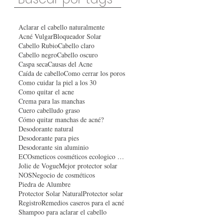
Aclarar el cabello naturalmente
Acné Vulgar
Bloqueador Solar
Cabello Rubio
Cabello claro
Cabello negro
Cabello oscuro
Caspa seca
Causas del Acne
Caída de cabello
Como cerrar los poros
Como cuidar la piel a los 30
Como quitar el acne
Crema para las manchas
Cuero cabelludo graso
Cómo quitar manchas de acné?
Desodorante natural
Desodorante para pies
Desodorante sin aluminio
ECOsmeticos cosméticos ecologico organico
Jolie de Vogue
Mejor protector solar
NOS
Negocio de cosméticos
Piedra de Alumbre
Protector Solar Natural
Protector solar
Registro
Remedios caseros para el acné
Shampoo para aclarar el cabello