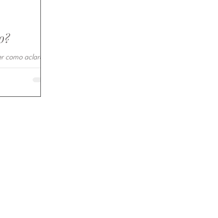
o?
er como aclarar
dientes naturales.