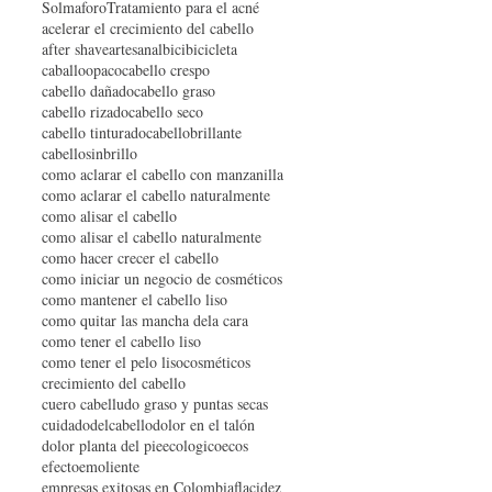
Solmaforo
Tratamiento para el acné
acelerar el crecimiento del cabello
after shave
artesanal
bici
bicicleta
caballoopaco
cabello crespo
cabello dañado
cabello graso
cabello rizado
cabello seco
cabello tinturado
cabellobrillante
cabellosinbrillo
como aclarar el cabello con manzanilla
como aclarar el cabello naturalmente
como alisar el cabello
como alisar el cabello naturalmente
como hacer crecer el cabello
como iniciar un negocio de cosméticos
como mantener el cabello liso
como quitar las mancha dela cara
como tener el cabello liso
como tener el pelo liso
cosméticos
crecimiento del cabello
cuero cabelludo graso y puntas secas
cuidadodelcabello
dolor en el talón
dolor planta del pie
ecologico
ecos
efecto
emoliente
empresas exitosas en Colombia
flacidez