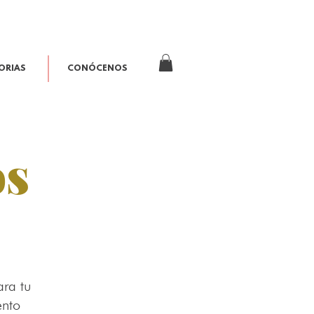
ORIAS
CONÓCENOS
os
ara tu
ento