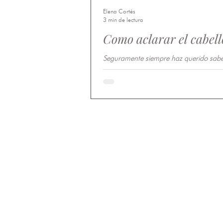
Elena Cortés
3 min de lectura
Como aclarar el cabell
Seguramente siempre haz querido sab
el cabello con manzanilla u otros ingre
Aquí traemos tips para mantener