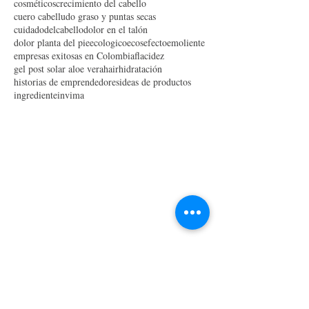
como quitar las mancha dela cara
como tener el cabello liso
como tener el pelo liso
cosméticos
crecimiento del cabello
cuero cabelludo graso y puntas secas
cuidadodelcabello
dolor en el talón
dolor planta del pie
ecologico
ecos
efecto
emoliente
empresas exitosas en Colombia
flacidez
gel post solar aloe vera
hair
hidratación
historias de emprendedores
ideas de productos
ingrediente
invima