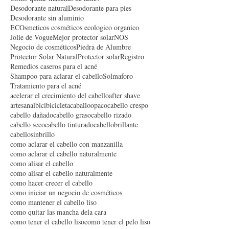
Crema para las manchas
Cuero cabelludo graso
Cómo quitar manchas de acné?
Desodorante natural
Desodorante para pies
Desodorante sin aluminio
ECOsmeticos cosméticos ecologico organico
Jolie de Vogue
Mejor protector solar
NOS
Negocio de cosméticos
Piedra de Alumbre
Protector Solar Natural
Protector solar
Registro
Remedios caseros para el acné
Shampoo para aclarar el cabello
Solmaforo
Tratamiento para el acné
acelerar el crecimiento del cabello
after shave
artesanal
bici
bicicleta
caballoopaco
cabello crespo
cabello dañado
cabello graso
cabello rizado
cabello seco
cabello tinturado
cabellobrillante
cabellosinbrillo
como aclarar el cabello con manzanilla
como aclarar el cabello naturalmente
como alisar el cabello
como alisar el cabello naturalmente
como hacer crecer el cabello
como iniciar un negocio de cosméticos
como mantener el cabello liso