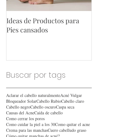
Ideas de Productos para
Ideas de Produ
Pies cansados
Hombres
Buscar por tags
Aclarar el cabello naturalmente
Acné Vulgar
Bloqueador Solar
Cabello Rubio
Cabello claro
Cabello negro
Cabello oscuro
Caspa seca
Causas del Acne
Caída de cabello
Como cerrar los poros
Como cuidar la piel a los 30
Como quitar el acne