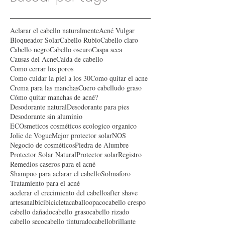
Buscar por tags
Aclarar el cabello naturalmente
Acné Vulgar
Bloqueador Solar
Cabello Rubio
Cabello claro
Cabello negro
Cabello oscuro
Caspa seca
Causas del Acne
Caída de cabello
Como cerrar los poros
Como cuidar la piel a los 30
Como quitar el acne
Crema para las manchas
Cuero cabelludo graso
Cómo quitar manchas de acné?
Desodorante natural
Desodorante para pies
Desodorante sin aluminio
ECOsmeticos cosméticos ecologico organico
Jolie de Vogue
Mejor protector solar
NOS
Negocio de cosméticos
Piedra de Alumbre
Protector Solar Natural
Protector solar
Registro
Remedios caseros para el acné
Shampoo para aclarar el cabello
Solmaforo
Tratamiento para el acné
acelerar el crecimiento del cabello
after shave