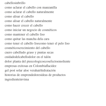
artesanal
bici
bicicleta
caballoopaco
cabello crespo
cabello dañado
cabello graso
cabello rizado
cabello seco
cabello tinturado
cabellobrillante
cabellosinbrillo
como aclarar el cabello con manzanilla
como aclarar el cabello naturalmente
como alisar el cabello
como alisar el cabello naturalmente
como hacer crecer el cabello
como iniciar un negocio de cosméticos
como mantener el cabello liso
como quitar las mancha dela cara
como tener el cabello liso
como tener el pelo liso
cosméticos
crecimiento del cabello
cuero cabelludo graso y puntas secas
cuidadodelcabello
dolor en el talón
dolor planta del pie
ecologico
ecos
efecto
emoliente
empresas exitosas en Colombia
flacidez
gel post solar aloe vera
hair
hidratación
historias de emprendedores
ideas de productos
ingrediente
invima