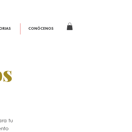
ORIAS
CONÓCENOS
os
ara tu
ento