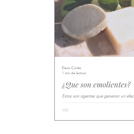
Elena Cortés
1 min de lectura
¿Que son emolientes?
Estos son agentes que generan un efec
de alisamiento (uniformidad) y suavidad
pueden ser aceites o líquidos a...