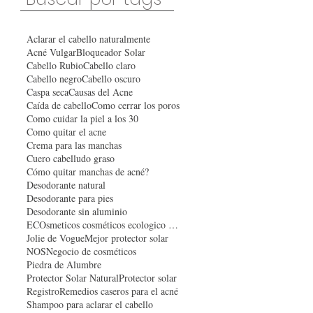
Aclarar el cabello naturalmente
Acné Vulgar
Bloqueador Solar
Cabello Rubio
Cabello claro
Cabello negro
Cabello oscuro
Caspa seca
Causas del Acne
Caída de cabello
Como cerrar los poros
Como cuidar la piel a los 30
Como quitar el acne
Crema para las manchas
Cuero cabelludo graso
Cómo quitar manchas de acné?
Desodorante natural
Desodorante para pies
Desodorante sin aluminio
ECOsmeticos cosméticos ecologico organico
Jolie de Vogue
Mejor protector solar
NOS
Negocio de cosméticos
Piedra de Alumbre
Protector Solar Natural
Protector solar
Registro
Remedios caseros para el acné
Shampoo para aclarar el cabello