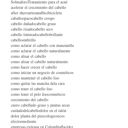
Solmaforo
Tratamiento para el acné
acelerar el crecimiento del cabello
after shave
artesanal
bici
bicicleta
caballoopaco
cabello crespo
cabello dañado
cabello graso
cabello rizado
cabello seco
cabello tinturado
cabellobrillante
cabellosinbrillo
como aclarar el cabello con manzanilla
como aclarar el cabello naturalmente
como alisar el cabello
como alisar el cabello naturalmente
como hacer crecer el cabello
como iniciar un negocio de cosméticos
como mantener el cabello liso
como quitar las mancha dela cara
como tener el cabello liso
como tener el pelo liso
cosméticos
crecimiento del cabello
cuero cabelludo graso y puntas secas
cuidadodelcabello
dolor en el talón
dolor planta del pie
ecologico
ecos
efecto
emoliente
empresas exitosas en Colombia
flacidez