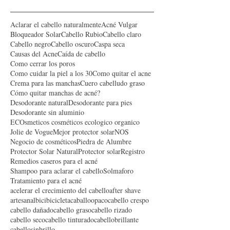
Buscar por tags
Aclarar el cabello naturalmente
Acné Vulgar
Bloqueador Solar
Cabello Rubio
Cabello claro
Cabello negro
Cabello oscuro
Caspa seca
Causas del Acne
Caída de cabello
Como cerrar los poros
Como cuidar la piel a los 30
Como quitar el acne
Crema para las manchas
Cuero cabelludo graso
Cómo quitar manchas de acné?
Desodorante natural
Desodorante para pies
Desodorante sin aluminio
ECOsmeticos cosméticos ecologico organico
Jolie de Vogue
Mejor protector solar
NOS
Negocio de cosméticos
Piedra de Alumbre
Protector Solar Natural
Protector solar
Registro
Remedios caseros para el acné
Shampoo para aclarar el cabello
Solmaforo
Tratamiento para el acné
acelerar el crecimiento del cabello
after shave
artesanal
bici
bicicleta
caballoopaco
cabello crespo