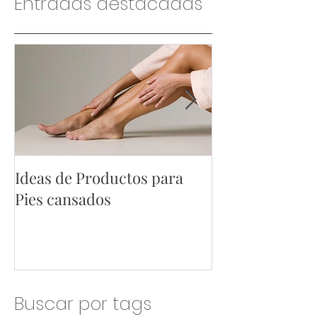
Entradas destacadas
Ideas de Productos para
Ideas de Produ
Pies cansados
Hombres