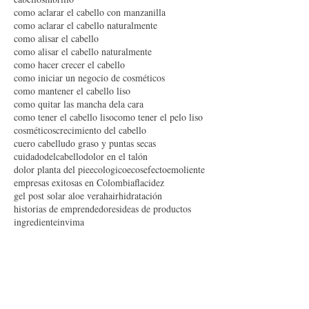
cabello dañado
cabello graso
cabello rizado
cabello seco
cabello tinturado
cabellobrillante
cabellosinbrillo
como aclarar el cabello con manzanilla
como aclarar el cabello naturalmente
como alisar el cabello
como alisar el cabello naturalmente
como hacer crecer el cabello
como iniciar un negocio de cosméticos
como mantener el cabello liso
como quitar las mancha dela cara
como tener el cabello liso
como tener el pelo liso
cosméticos
crecimiento del cabello
cuero cabelludo graso y puntas secas
cuidadodelcabello
dolor en el talón
dolor planta del pie
ecologico
ecos
efecto
emoliente
empresas exitosas en Colombia
flacidez
gel post solar aloe vera
hair
hidratación
historias de emprendedores
ideas de productos
ingrediente
invima